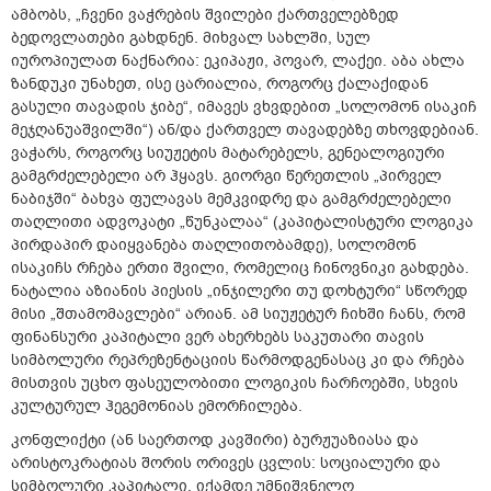
ამბობს, „ჩვენი ვაჭრების შვილები ქართველებზედ
ბედოვლათები გახდნენ. მიხვალ სახლში, სულ
იუროპიულათ ნაქნარია: ეკიპაჟი, პოვარ, ლაქეი. აბა ახლა
ზანდუკი უნახეთ, ისე ცარიალია, როგორც ქალაქიდან
გასული თავადის ჯიბე“, იმავეს ვხვდებით „სოლომონ ისაკიჩ
მეჯღანუაშვილში“) ან/და ქართველ თავადებზე თხოვდებიან.
ვაჭარს, როგორც სიუჟეტის მატარებელს, გენეალოგიური
გამგრძელებელი არ ჰყავს. გიორგი წერეთლის „პირველ
ნაბიჯში“ ბახვა ფულავას მემკვიდრე და გამგრძელებელი
თაღლითი ადვოკატი „წუნკალაა“ (კაპიტალისტური ლოგიკა
პირდაპირ დაიყვანება თაღლითობამდე), სოლომონ
ისაკიჩს რჩება ერთი შვილი, რომელიც ჩინოვნიკი გახდება.
ნატალია აზიანის პიესის „ინჯილერი თუ დოხტური“ სწორედ
მისი „შთამომავლები“ არიან. ამ სიუჟეტურ ჩიხში ჩანს, რომ
ფინანსური კაპიტალი ვერ ახერხებს საკუთარი თავის
სიმბოლური რეპრეზენტაციის წარმოდგენასაც კი და რჩება
მისთვის უცხო ფასეულობითი ლოგიკის ჩარჩოებში, სხვის
კულტურულ ჰეგემონიას ემორჩილება.
კონფლიქტი (ან საერთოდ კავშირი) ბურჟუაზიასა და
არისტოკრატიას შორის ორივეს ცვლის: სოციალური და
სიმბოლური კაპიტალი, იქამდე უმნიშვნელო