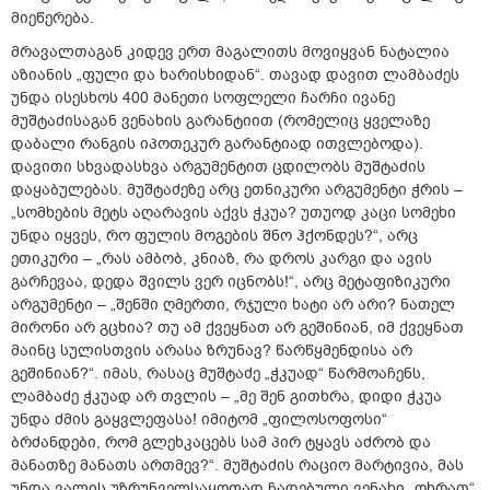
მიეწერება.
მრავალთაგან კიდევ ერთ მაგალითს მოვიყვან ნატალია
აზიანის „ფული და ხარისხიდან“. თავად დავით ლამბაძეს
უნდა ისესხოს 400 მანეთი სოფლელი ჩარჩი ივანე
მუშტაძისაგან ვენახის გარანტიით (რომელიც ყველაზე
დაბალი რანგის იპოთეკურ გარანტიად ითვლებოდა).
დავითი სხვადასხვა არგუმენტით ცდილობს მუშტაძის
დაყაბულებას. მუშტაძეზე არც ეთნიკური არგუმენტი ჭრის –
„სომხების მეტს აღარავის აქვს ჭკუა? უთუოდ კაცი სომეხი
უნდა იყვეს, რო ფულის მოგების შნო ჰქონდეს?“, არც
ეთიკური – „რას ამბობ, კნიაზ, რა დროს კარგი და ავის
გარჩევაა, დედა შვილს ვერ იცნობს!“, არც მეტაფიზიკური
არგუმენტი – „შენში ღმერთი, რჯული ხატი არ არი? ნათელ
მირონი არ გცხია? თუ ამ ქვეყნათ არ გეშინიან, იმ ქვეყნათ
მაინც სულისთვის არასა ზრუნავ? წარწყმენდისა არ
გეშინიან?“. იმას, რასაც მუშტაძე „ჭკუად“ წარმოაჩენს,
ლამბაძე ჭკუად არ თვლის – „მე შენ გითხრა, დიდი ჭკუა
უნდა ძმის გაყვლეფასა! იმიტომ „ფილოსოფოსი“
ბრძანდები, რომ გლეხკაცებს სამ პირ ტყავს აძრობ და
მანათზე მანათს ართმევ?“. მუშტაძის რაციო მარტივია, მას
უნდა ვალის უზრუნველსაყოფად ჩადებული ვენახი „ოხრათ“