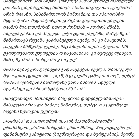
სახელმწიფო სამსახური კორუფციასთან ერთად რაინდული
ეთოსის დაკარგვასაც ნიშნავს. ამისი მაგალითი „გაყრაში“
არის რევაზი, სასამართლოს ჩინოვნიკი და უპატიოსნო
მედიატორი. მედიატორები ქონების გაყოფისას ვალებს
ივანეს მიაკუთვნებენ, ხოლო ქონებას – უფროს ძმებს,
ანდუყაფარსა და პავლეს. „ეტო ტვოი კავერზი, მარტიშკა!“ –
მიმართავს რევაზს გაბრაზებული ივანე. ის კი პასუხობს:
„თქვენო ბრწყინვალებავ, მაგ აბიდისათვის სტატიით 125
უგოლოვნაღო ულოჟენია ო ნაკაზანიახ, ვი ბუდეტე ლიშენი:
ჩინა, ზვანია ი სოსლანი ვ სიკლუ“.
მაშინ ივანე კონფლიქტის გადაწყვეტას ძველი, რაინდული
მეთოდით ცდილობს – „მე შენ დუელში გამოგითხოვ!“, თუმცა
რამაზი ღირსების ბრძოლაზე უარს ამბობს. „დუელი
აღკრძალულ არიან სტატიით 532-თა“.
სახელმწიფო სამსახური არც ერთი დიდებულიძისთვის
მისაღები არაა და სამივე ჩინოვნიკ, თუმცა თავადიშვილ
რევაზს ზემოდან უყურებს.
„გაყრასა“ და „სოლომონ ისაკიჩ მეჯღანუაშვილში“
ერთმანეთს უპირისპირდება, ერთი მხრივ, პოლიტიკური და
ფინანსური კაპიტალი (ბიუროკრატია და ბურჟუაზია), მეორე