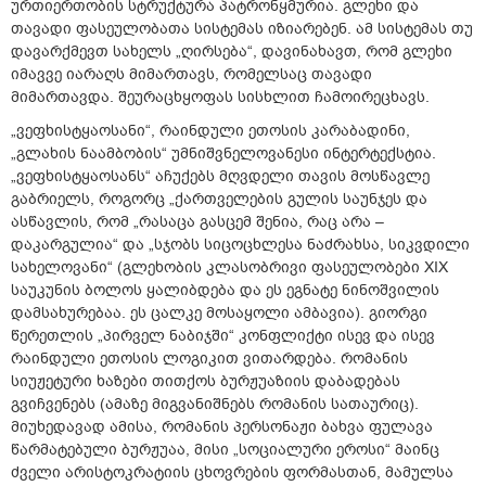
ურთიერთობის სტრუქტურა პატრონყმურია. გლეხი და
თავადი ფასეულობათა სისტემას იზიარებენ. ამ სისტემას თუ
დავარქმევთ სახელს „ღირსება“, დავინახავთ, რომ გლეხი
იმავვე იარაღს მიმართავს, რომელსაც თავადი
მიმართავდა. შეურაცხყოფას სისხლით ჩამოირეცხავს.
„ვეფხისტყაოსანი“, რაინდული ეთოსის კარაბადინი,
„გლახის ნაამბობის“ უმნიშვნელოვანესი ინტერტექსტია.
„ვეფხისტყაოსანს“ აჩუქებს მღვდელი თავის მოსწავლე
გაბრიელს, როგორც „ქართველების გულის საუნჯეს და
ასწავლის, რომ „რასაცა გასცემ შენია, რაც არა –
დაკარგულია“ და „სჯობს სიცოცხლესა ნაძრახსა, სიკვდილი
სახელოვანი“ (გლეხობის კლასობრივი ფასეულობები XIX
საუკუნის ბოლოს ყალიბდება და ეს ეგნატე ნინოშვილის
დამსახურებაა. ეს ცალკე მოსაყოლი ამბავია). გიორგი
წერეთლის „პირველ ნაბიჯში“ კონფლიქტი ისევ და ისევ
რაინდული ეთოსის ლოგიკით ვითარდება. რომანის
სიუჟეტური ხაზები თითქოს ბურჟუაზიის დაბადებას
გვიჩვენებს (ამაზე მიგვანიშნებს რომანის სათაურიც).
მიუხედავად ამისა, რომანის პერსონაჟი ბახვა ფულავა
წარმატებული ბურჟუაა, მისი „სოციალური ეროსი“ მაინც
ძველი არისტოკრატიის ცხოვრების ფორმასთან, მამულსა