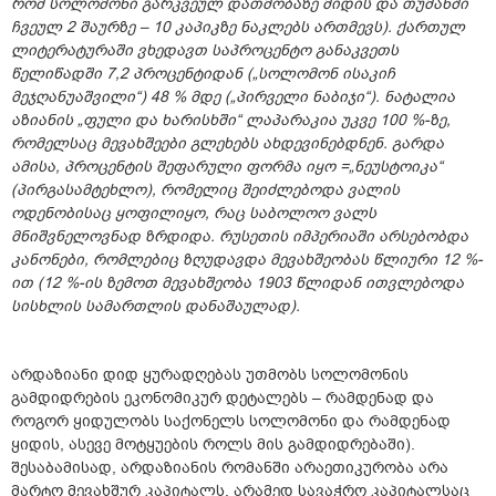
რომ სოლომონი გარკვეულ დათმობაზე მიდის და თუმანში
ჩვეულ 2 შაურზე – 10 კაპიკზე ნაკლებს ართმევს). ქართულ
ლიტერატურაში ვხედავთ საპროცენტო განაკვეთს
წელიწადში 7,2 პროცენტიდან („სოლომონ ისაკიჩ
მეჯღანუაშვილი“) 48 % მდე („პირველი ნაბიჯი“). ნატალია
აზიანის „ფული და ხარისხში“ ლაპარაკია უკვე 100 %-ზე,
რომელსაც მევახშეები გლეხებს ახდევინებდნენ. გარდა
ამისა, პროცენტის შეფარული ფორმა იყო =„ნეუსტოიკა“
(პირგასამტეხლო), რომელიც შეიძლებოდა ვალის
ოდენობისაც ყოფილიყო, რაც საბოლოო ვალს
მნიშვნელოვნად ზრდიდა. რუსეთის იმპერიაში არსებობდა
კანონები, რომლებიც ზღუდავდა მევახშეობას წლიური 12 %-
ით (12 %-ის ზემოთ მევახშეობა 1903 წლიდან ითვლებოდა
სისხლის სამართლის დანაშაულად).
არდაზიანი დიდ ყურადღებას უთმობს სოლომონის
გამდიდრების ეკონომიკურ დეტალებს – რამდენად და
როგორ ყიდულობს საქონელს სოლომონი და რამდენად
ყიდის, ასევე მოტყუების როლს მის გამდიდრებაში).
შესაბამისად, არდაზიანის რომანში არაეთიკურობა არა
მარტო მევახშურ კაპიტალს, არამედ სავაჭრო კაპიტალსაც